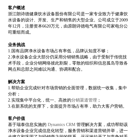
客户概述
浙江朗诗德健康饮水设备股份有限公司是一家专业致力于健康饮
水设备的设计、开发、生产和销售的大型企业。公司成立于
2009
年
12
月，注册资本
6620
万元，由原朗诗德电气有限公司家电分公
司重组而成。
业务挑战
1.
国有品牌净水设备市场占有率低，品牌认知度不够；
2.
净水设备企业大部分仍采用分销销售战略，由于受制于传统技
术手段，企业分销网络彼此割裂，零散的组织和信息孤岛导致各
网点和总部之间难以沟通、协调和配合。
解决方案
1.
帮助企业完成针对市场营销的全面管理，数据统一收集，集中
分析；
2.
实现集中平台化，统一、高效的
分销渠道管理
；
3.
在新系统的支撑下，全面提升市场占有率，助力大客户营销。
客户价值
基于瑞泰信息实施的
Dynamics CRM
管理解决方案，成功帮助该
净水设备企业完成信息化转型，服务营销和渠道营销并举，进一
步建立和巩固了与经销商之间的联系，远远地拉开了与竞争对手