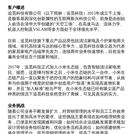
客户概述
追觅科技有限公司（以下简称：追觅科技）2015年成立于上海，
是极客基因深化创新属性的互联网新兴科技公司。前身是由创始
人俞浩在清华大学创建的“天空工场”，在高速马达、流体力学、
机器人控制及VSLAM等多方面处于全球领先水平。
目前，追觅科技旗下重点产品品类包括清洁家电及个护家电两大
领域。依托高转速马达的核心竞争力，追觅科技在吸尘器为代表
的家居家电产品端率先发力，连续两年业务快速增长，目前业务
遍布全球近百个国家和地区。
2017年，追觅科技正式加入小米生态链，负责智能清洁家电类
目。据悉，这是继与智米之后，小米生态链的又一合作。小米生
态链产品一直以聚焦于把控住用户的想象结构与诉求节奏，从效
率与价值两个维度的切换中创造用户"惊喜"来实现高速增长著
称，并且"加入标准"相当严苛。在小米生态链已经有吸尘器产品
种类的情况下追觅科技依然受到了青睐，可见其真实的实力。
业务挑战
随着公司业务不断发展扩大，对营销管理的水平和员工工作效率
提出了更加高水平的要求。这些挑战主要表现在如何梳理销售业
务，已便及时发现困难和问题；如何结合企业战略发展要求规划
设计营销业务组织架构，优化业务流程及岗位；如何搭建销售一
体化管理平台，提升营销管理的水平、提高工作效率等。