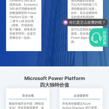
Dynamics 365 是天
预先构建的连接器，
然契合的。Dynamics
可以与不同的第三方
365 的不同模块使用
系统数据进行连接；
的数据模型和 Power
此外，若企业拥有特
Platform 完全一致，
定的需求和系统时，
二者与 LoB 的应用
只要第三方平台或应
你们是怎么收费的呢？
（销售、市场营销、
用具备开放的 API，
客户服务、财务及供
还可以定制化做出连
应链管理等）也是完
接器，安全地与
美整合在一起的。
Power Apps 进行连
接。
Microsoft Power Platform
四大独特价值
安全合规
企业级管控
数据存储符合中国《网络安
所有身份都通过Azure
全法》等监管政策要求，在
Active Directory 进行管理，