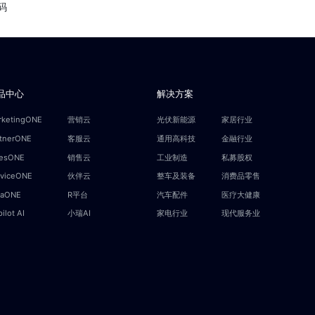
码
品中心
解决方案
rketingONE
营销云
光伏新能源
家居行业
rtnerONE
客服云
通用高科技
金融行业
lesONE
销售云
工业制造
私募股权
rviceONE
伙伴云
整车及装备
消费品零售
taONE
R平台
汽车配件
医疗大健康
ilot AI
小瑞AI
家电行业
现代服务业